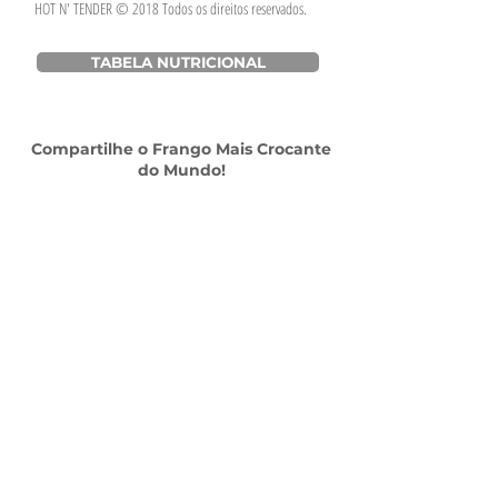
HOT N' TENDER © 2018 Todos os direitos reservados.
TABELA NUTRICIONAL
Compartilhe o Frango Mais Crocante
do Mundo!
Escritório
Av. das Américas, 500 - Barra da Tijuca, Rio de
Janeiro - RJ,
22640-100
- Shopping Downtown
TEL:
21 3437-1456
SAC CLIENTES
SEJA UM FRANQUEADO