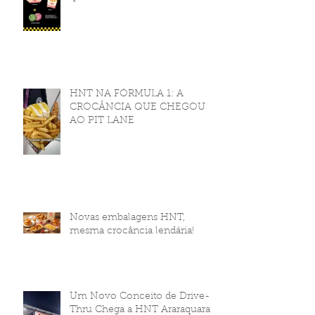
HNT NA FÓRMULA 1: A
CROCÂNCIA QUE CHEGOU
AO PIT LANE
Novas embalagens HNT,
mesma crocância lendária!
Um Novo Conceito de Drive-
Thru Chega a HNT Araraquara