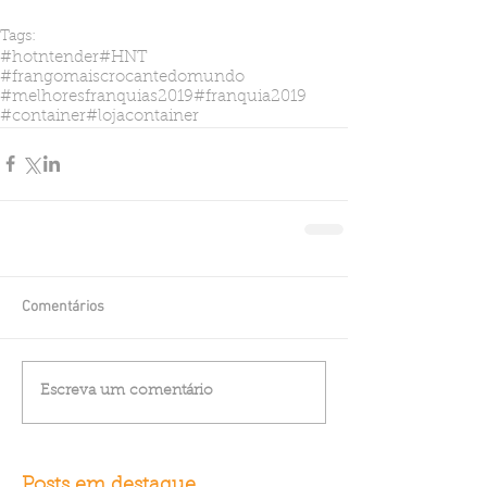
Tags:
#hotntender
#HNT
#frangomaiscrocantedomundo
#melhoresfranquias2019
#franquia2019
#container
#lojacontainer
Comentários
Escreva um comentário
Posts em destaque