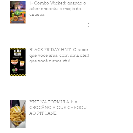
✨ Combo Wicked: quando o
sabor encontra a magia do
cinema
BLACK FRIDAY HNT: O sabor
que você ama, com uma oferta
que você nunca viu!
HNT NA FÓRMULA 1: A
CROCÂNCIA QUE CHEGOU
AO PIT LANE