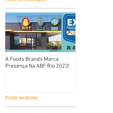
A Foods Brands Marca
Por que franqui
Presença Na ABF Rio 2023!
frango frito es
fracasso?
Posts recentes