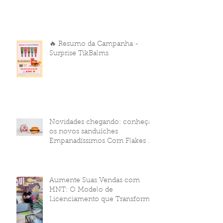
🔥 Resumo da Campanha -
Surprise TikBalms
Novidades chegando: conheça
os novos sanduíches
Empanadíssimos Corn Flakes da
HNT Brasil!
Aumente Suas Vendas com
HNT: O Modelo de
Licenciamento que Transforma
Seu Negócio