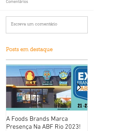
Comentários
Escreva um comentário
Posts em destaque
A Foods Brands Marca
Por que franqui
Presença Na ABF Rio 2023!
frango frito es