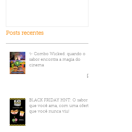
fracasso?
Posts recentes
✨ Combo Wicked: quando o
sabor encontra a magia do
cinema
BLACK FRIDAY HNT: O sabor
que você ama, com uma oferta
que você nunca viu!