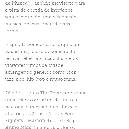
da Música’ – apelido provisório para 
a pista de corrida de Interlagos – 
será o centro de uma celebração 
musical em suas mais diversas 
formas.
Inspirada por ícones da arquitetura 
paulistana, toda a decoração do 
festival refletirá a rica cultura e os 
vibrantes ritmos da cidade, 
abrangendo gêneros como rock, 
jazz, pop, hip-hop e muito mais. 
Já o 
line-up
 do 
The Town 
apresenta 
uma seleção de astros da música 
nacional e internacional. Entre as 
atrações, estão as icônicas 
Foo 
Fighters 
e 
Maroon 5
 e a estrela pop 
Bruno Mars
. Talentos brasileiros 