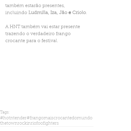
também estarão presentes, 
incluindo 
Ludmilla, Iza, Jão 
e
 Criolo
.
A HNT também vai estar presente 
trazendo o verdadeiro frango 
crocante para o festival.
Tags:
#hotntender
#frangomaiscrocantedomundo
thetown
rockinrio
foofighters