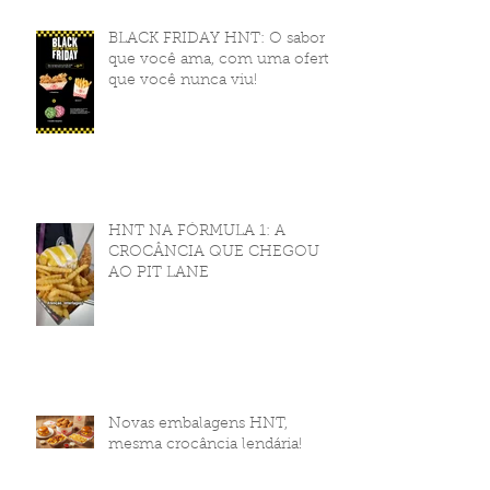
BLACK FRIDAY HNT: O sabor
que você ama, com uma oferta
que você nunca viu!
HNT NA FÓRMULA 1: A
CROCÂNCIA QUE CHEGOU
AO PIT LANE
Novas embalagens HNT,
mesma crocância lendária!