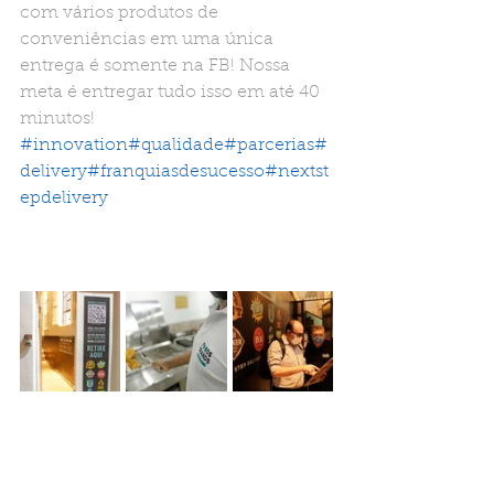
com vários produtos de 
conveniências em uma única 
entrega é somente na FB! Nossa 
meta é entregar tudo isso em até 40 
minutos! 
#innovation
#qualidade
#parcerias
#
delivery
#franquiasdesucesso
#nextst
epdelivery