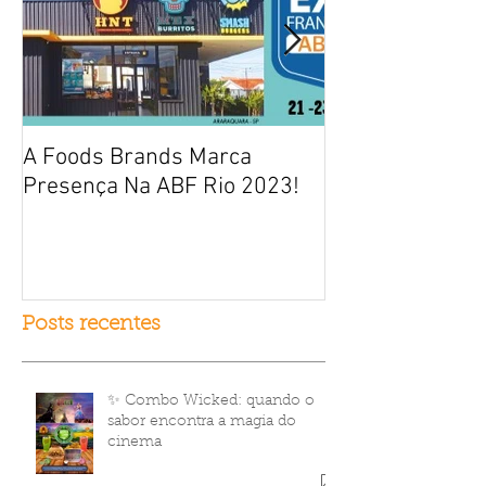
A Foods Brands Marca
Por que franqui
Presença Na ABF Rio 2023!
frango frito es
fracasso?
Posts recentes
✨ Combo Wicked: quando o
sabor encontra a magia do
cinema