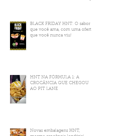
BLACK FRIDAY HNT: O sabor
que você ama, com uma oferta
que você nunca viu!
HNT NA FÓRMULA 1: A
CROCÂNCIA QUE CHEGOU
AO PIT LANE
Novas embalagens HNT,