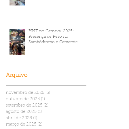
HNT no Carnaval 2025:
Presença de Peso no
Sambódromo e Camarote
Brahma
Arquivo
novembro de 2025
(3)
3 posts
outubro de 2025
(1)
1 post
setembro de 2025
(2)
2 posts
agosto de 2025
(1)
1 post
abril de 2025
(1)
1 post
março de 2025
(2)
2 posts