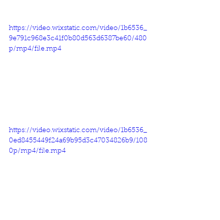
https://video.wixstatic.com/video/1b6536_
9e791c968e3c41f0b80d563d6387be60/480
p/mp4/file.mp4
https://video.wixstatic.com/video/1b6536_
0ed8455449f24a69b95d3c47034826b9/108
0p/mp4/file.mp4