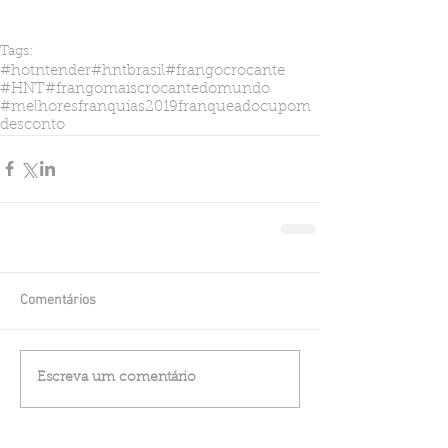
Tags:
#hotntender
#hntbrasil
#frangocrocante
#HNT
#frangomaiscrocantedomundo
#melhoresfranquias2019
franqueado
cupom
desconto
Comentários
Escreva um comentário