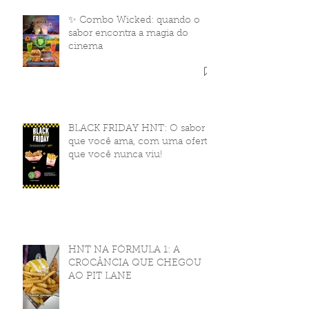
✨ Combo Wicked: quando o
sabor encontra a magia do
cinema
BLACK FRIDAY HNT: O sabor
que você ama, com uma oferta
que você nunca viu!
HNT NA FÓRMULA 1: A
CROCÂNCIA QUE CHEGOU
AO PIT LANE