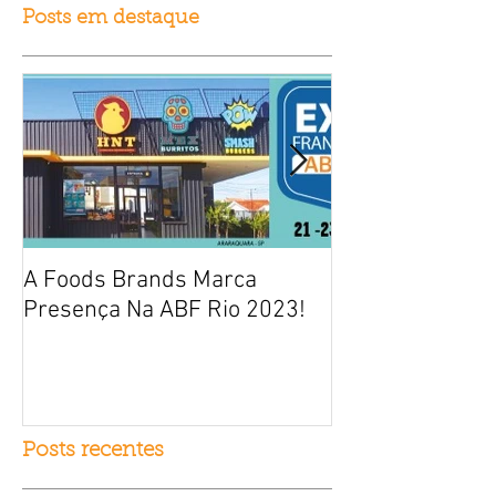
Posts em destaque
A Foods Brands Marca
Por que franqui
Presença Na ABF Rio 2023!
frango frito es
fracasso?
Posts recentes