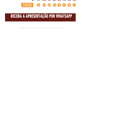
RECEBA A APRESENTAÇÃO POR WHATSAPP
VANTAGENS HNT
Tenha um faturamento de
até
R$
3.000.000
,00/ano
.
HOT N' TENDER © 2018 Todos os direitos reservados.