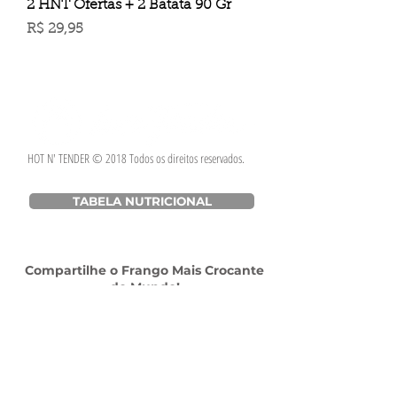
2 HNT Ofertas + 2 Batata 90 Gr
Preço
R$ 29,95
HOT N' TENDER © 2018 Todos os direitos reservados.
TABELA NUTRICIONAL
Compartilhe o Frango Mais Crocante
do Mundo!
Escritório
Av. das Américas, 500 - Barra da Tijuca, Rio de
Janeiro - RJ,
22640-100
- Shopping Downtown