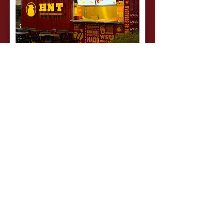
TIENDA
CONTAINER
INVERSION
Tarifa de franquicia
Tamaño tienda desde
Tarifa Royalty
Tarifa Marketing
Ventas/mês (promedio)