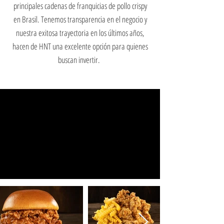
principales cadenas de franquicias de pollo crispy
en Brasil. Tenemos transparencia en el negocio y
nuestra exitosa trayectoria en los últimos años,
hacen de HNT una excelente opción para quienes
buscan invertir.