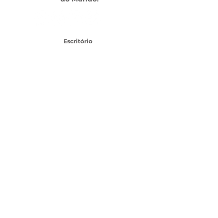
Escritório
Av. das Américas, 500 - Barra da Tijuca, Rio de
Janeiro - RJ,
22640-100
- Shopping Downtown
TEL:
21 3437-1456
SAC CLIENTES
SEJA UM FRANQUEADO
Topo