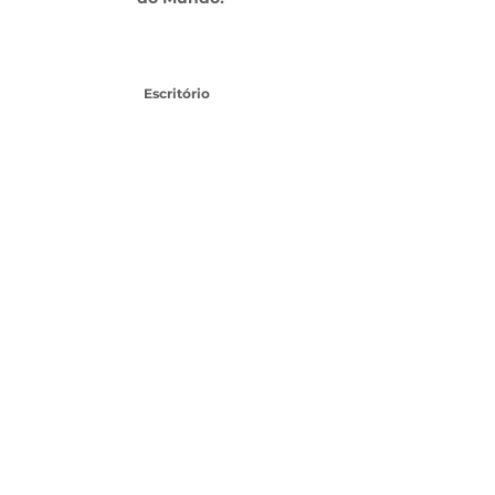
Escritório
Av. das Américas, 500 - Barra da Tijuca, Rio de
Janeiro - RJ,
22640-100
- Shopping Downtown
TEL:
21 3437-1456
SAC CLIENTES
SEJA UM FRANQUEADO
Topo