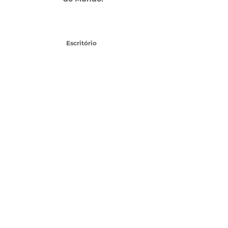
Escritório
Av. das Américas, 500 - Barra da Tijuca, Rio de
Janeiro - RJ,
22640-100
- Shopping Downtown
TEL:
21 3437-1456
SAC CLIENTES
SEJA UM FRANQUEADO
Topo