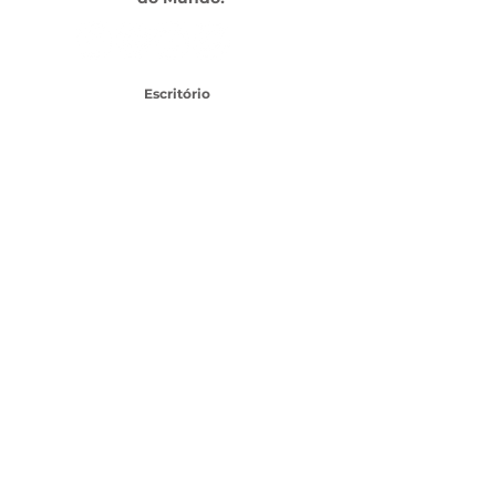
Escritório
Av. das Américas, 500 - Barra da Tijuca, Rio de
Janeiro - RJ,
22640-100
- Shopping Downtown
TEL:
21 3437-1456
SAC CLIENTES
SEJA UM FRANQUEADO
Topo