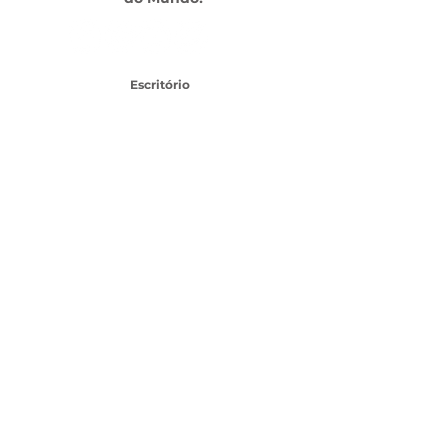
Escritório
Av. das Américas, 500 - Barra da Tijuca, Rio de
Janeiro - RJ,
22640-100
- Shopping Downtown
TEL:
21 3437-1456
SAC CLIENTES
SEJA UM FRANQUEADO
Topo