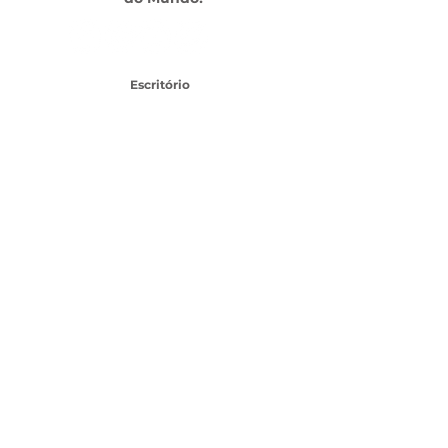
Escritório
Av. das Américas, 500 - Barra da Tijuca, Rio de
Janeiro - RJ,
22640-100
- Shopping Downtown
TEL:
21 3437-1456
SAC CLIENTES
SEJA UM FRANQUEADO
Topo