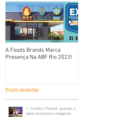
A Foods Brands Marca
Por que franqui
Presença Na ABF Rio 2023!
frango frito es
fracasso?
Posts recentes
✨ Combo Wicked: quando o
sabor encontra a magia do