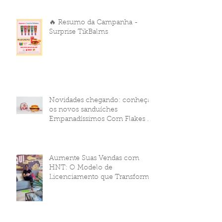
🔥 Resumo da Campanha -
Surprise TikBalms
Novidades chegando: conheça
os novos sanduíches
Empanadíssimos Corn Flakes da
HNT Brasil!
Aumente Suas Vendas com
HNT: O Modelo de
Licenciamento que Transforma
Seu Negócio