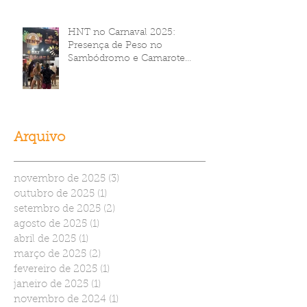
HNT no Carnaval 2025:
Presença de Peso no
Sambódromo e Camarote
Brahma
Arquivo
novembro de 2025
(3)
3 posts
outubro de 2025
(1)
1 post
setembro de 2025
(2)
2 posts
agosto de 2025
(1)
1 post
abril de 2025
(1)
1 post
março de 2025
(2)
2 posts
fevereiro de 2025
(1)
1 post
janeiro de 2025
(1)
1 post
novembro de 2024
(1)
1 post