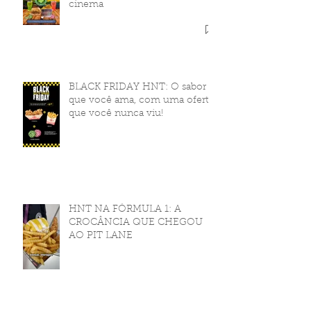
cinema
BLACK FRIDAY HNT: O sabor
que você ama, com uma oferta
que você nunca viu!
HNT NA FÓRMULA 1: A
CROCÂNCIA QUE CHEGOU
AO PIT LANE