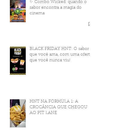
✨ Combo Wicked: quando o
sabor encontra a magia do
cinema
BLACK FRIDAY HNT: O sabor
que você ama, com uma oferta
que você nunca viu!
HNT NA FÓRMULA 1: A
CROCÂNCIA QUE CHEGOU
AO PIT LANE