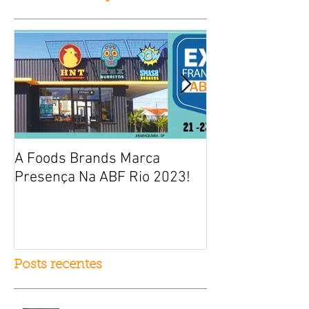
A Foods Brands Marca
Por que franqui
Presença Na ABF Rio 2023!
frango frito es
fracasso?
Posts recentes