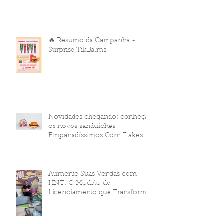
🔥 Resumo da Campanha -
Surprise TikBalms
Novidades chegando: conheça
os novos sanduíches
Empanadíssimos Corn Flakes da
HNT Brasil!
Aumente Suas Vendas com
HNT: O Modelo de
Licenciamento que Transforma
Seu Negócio