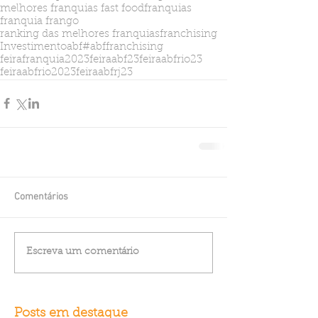
melhores franquias fast food
franquias
franquia frango
ranking das melhores franquias
franchising
Investimento
abf
#abffranchising
feirafranquia2023
feiraabf23
feiraabfrio23
feiraabfrio2023
feiraabfrj23
Comentários
Escreva um comentário
Posts em destaque