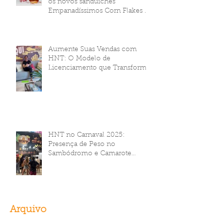
os novos sanduíches
Empanadíssimos Corn Flakes da
HNT Brasil!
Aumente Suas Vendas com
HNT: O Modelo de
Licenciamento que Transforma
Seu Negócio
HNT no Carnaval 2025:
Presença de Peso no
Sambódromo e Camarote
Brahma
Arquivo