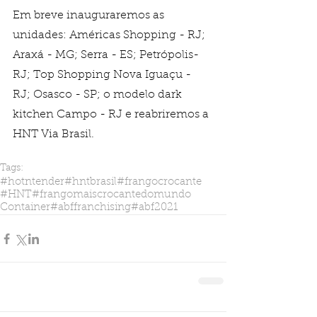
Em breve inauguraremos as 
unidades: Américas Shopping - RJ;  
Araxá - MG; Serra - ES; Petrópolis- 
RJ; Top Shopping Nova Iguaçu - 
RJ; Osasco - SP; o modelo dark 
kitchen Campo - RJ e reabriremos a 
HNT Via Brasil.
Tags:
#hotntender
#hntbrasil
#frangocrocante
#HNT
#frangomaiscrocantedomundo
Container
#abffranchising
#abf2021