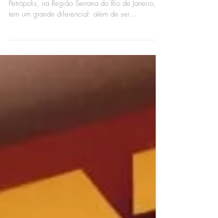
Loja em Petrópolis - RJ
Mais uma loja inaugurada! Essa unidade fica em
Petrópolis, na Região Serrana do Rio de Janeiro, e
tem um grande diferencial: além de ser...