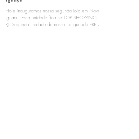
Segunda unidade HNT em Nova
Iguaçu
Hoje inauguramos nossa segunda loja em Nova
Iguaçu. Essa unidade fica no TOP SHOPPING -
RJ. Segunda unidade de nosso franqueado FRED.
A...
POSTS EM DESTAQUE