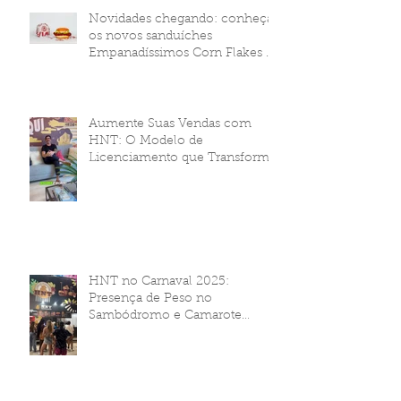
Novidades chegando: conheça
os novos sanduíches
Empanadíssimos Corn Flakes da
HNT Brasil!
Aumente Suas Vendas com
HNT: O Modelo de
Licenciamento que Transforma
Seu Negócio
HNT no Carnaval 2025:
Presença de Peso no
Sambódromo e Camarote
Brahma