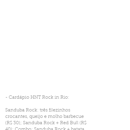
- Cardápio HNT Rock in Rio: 
Sanduba Rock: três filezinhos 
crocantes, queijo e molho barbecue 
(R$ 30); Sanduba Rock + Red Bull (R$ 
40); Combo: Sanduba Rock + batata 