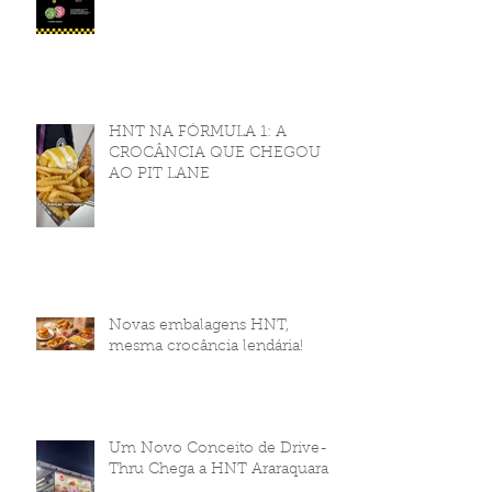
HNT NA FÓRMULA 1: A
CROCÂNCIA QUE CHEGOU
AO PIT LANE
Novas embalagens HNT,
mesma crocância lendária!
Um Novo Conceito de Drive-
Thru Chega a HNT Araraquara