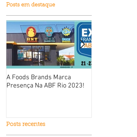
Posts em destaque
A Foods Brands Marca
Por que franqui
Presença Na ABF Rio 2023!
frango frito es
fracasso?
Posts recentes