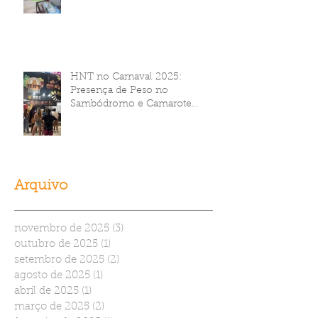
HNT no Carnaval 2025:
Presença de Peso no
Sambódromo e Camarote
Brahma
Arquivo
novembro de 2025
(3)
3 posts
outubro de 2025
(1)
1 post
setembro de 2025
(2)
2 posts
agosto de 2025
(1)
1 post
abril de 2025
(1)
1 post
março de 2025
(2)
2 posts