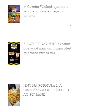
✨ Combo Wicked: quando o
sabor encontra a magia do
cinema
BLACK FRIDAY HNT: O sabor
que você ama, com uma oferta
que você nunca viu!
HNT NA FÓRMULA 1: A
CROCÂNCIA QUE CHEGOU
AO PIT LANE