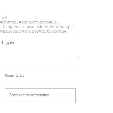
Tags:
#hntbrasil
#frangocrocante
#HNT
#frangomaiscrocantedomundo
#franquia
#frangofrito
#molhos
#molhopicante
Comentários
Escreva um comentário