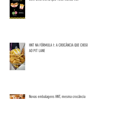
BLACK FRIDAY HNT: O sabor que você ama,
com uma oferta que você nunca viu!
HNT NA FÓRMULA 1: A CROCÂNCIA QUE CHEGOU
AO PIT LANE
Novas embalagens HNT, mesma crocância
lendária!