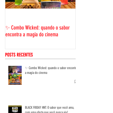
BLACK FRIDAY HNT: 
ama, com uma ofer
✨ Combo Wicked: quando o sabor
viu!
encontra a magia do cinema
POSTS RECENTES
✨ Combo Wicked: quando o sabor encontra
a magia do cinema