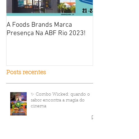
A Foods Brands Marca
Por que franqui
Presença Na ABF Rio 2023!
frango frito es
fracasso?
Posts recentes
✨ Combo Wicked: quando o
sabor encontra a magia do
cinema