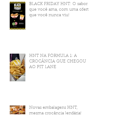
BLACK FRIDAY HNT: O sabor
que você ama, com uma oferta
que você nunca viu!
HNT NA FÓRMULA 1: A
CROCÂNCIA QUE CHEGOU
AO PIT LANE
Novas embalagens HNT,
mesma crocância lendária!