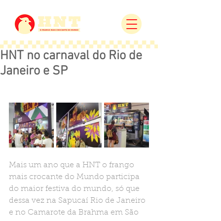
HNT no carnaval do Rio de
Janeiro e SP
Mais um ano que a HNT o frango 
mais crocante do Mundo participa 
do maior festiva do mundo, só que 
dessa vez na Sapucaí Rio de Janeiro 
e no Camarote da Brahma em São 