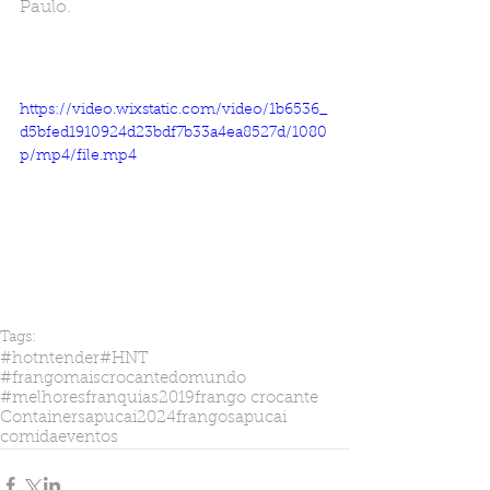
Paulo.
https://video.wixstatic.com/video/1b6536_
d5bfed1910924d23bdf7b33a4ea8527d/1080
p/mp4/file.mp4
Tags:
#hotntender
#HNT
#frangomaiscrocantedomundo
#melhoresfranquias2019
frango crocante
Container
sapucai2024
frangosapucai
comidaeventos