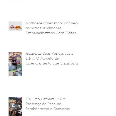
Novidades chegando: conheça
os novos sanduíches
Empanadíssimos Corn Flakes da
HNT Brasil!
Aumente Suas Vendas com
HNT: O Modelo de
Licenciamento que Transforma
Seu Negócio
HNT no Carnaval 2025:
Presença de Peso no
Sambódromo e Camarote
Brahma