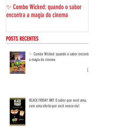
BLACK FRIDAY HNT: 
ama, com uma ofer
✨ Combo Wicked: quando o sabor
viu!
encontra a magia do cinema
POSTS RECENTES
✨ Combo Wicked: quando o sabor encontra
a magia do cinema
BLACK FRIDAY HNT: O sabor que você ama,
com uma oferta que você nunca viu!