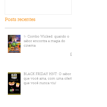
Posts recentes
✨ Combo Wicked: quando o
sabor encontra a magia do
cinema
BLACK FRIDAY HNT: O sabor
que você ama, com uma oferta
que você nunca viu!