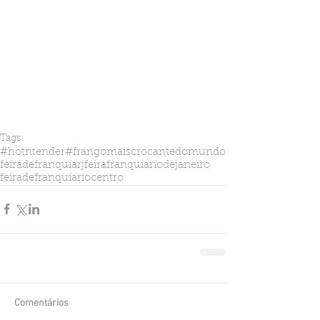
Tags:
#hotntender
#frangomaiscrocantedomundo
feiradefranquiarj
feirafranquiariodejaneiro
feiradefranquiariocentro
Comentários