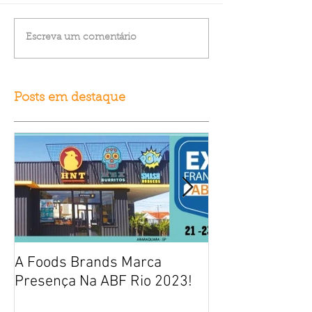
Escreva um comentário
Posts em destaque
A Foods Brands Marca
Por que franqui
Presença Na ABF Rio 2023!
frango frito es
fracasso?