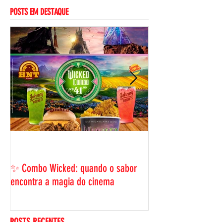
POSTS EM DESTAQUE
BLACK FRIDAY HNT: 
ama, com uma ofer
✨ Combo Wicked: quando o sabor