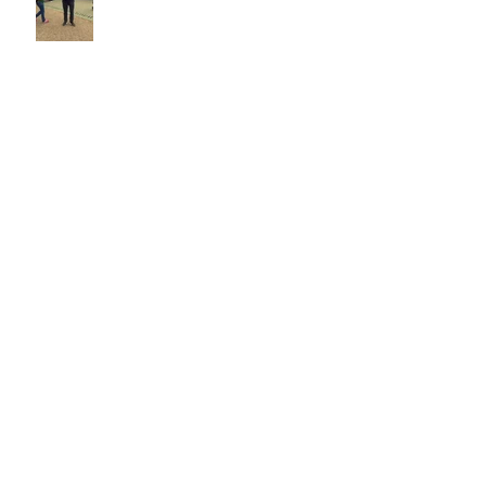
HNT e Johnny Rockets marcaram presença no
The Town com 5 pontos de venda
🔥 Resumo da Campanha - Surprise
TikBalms
Novidades chegando: conheça os novos
sanduíches Empanadíssimos Corn Flakes da
HNT Brasil!