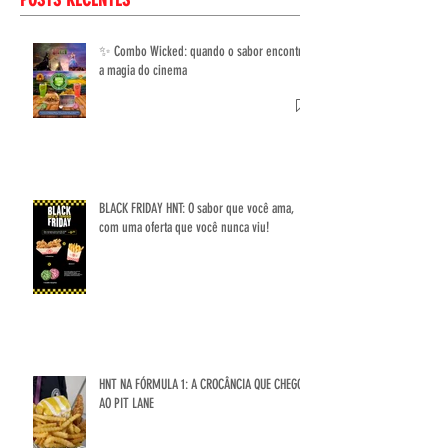
viu!
encontra a magia do cinema
POSTS RECENTES
✨ Combo Wicked: quando o sabor encontra
a magia do cinema
BLACK FRIDAY HNT: O sabor que você ama,
com uma oferta que você nunca viu!