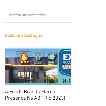
Escreva um comentário
Posts em destaque
A Foods Brands Marca
Por que franqui
Presença Na ABF Rio 2023!
frango frito es
fracasso?