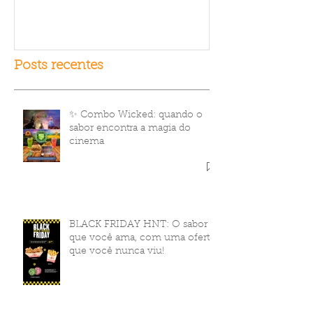
Posts recentes
✨ Combo Wicked: quando o
sabor encontra a magia do
cinema
BLACK FRIDAY HNT: O sabor
que você ama, com uma oferta
que você nunca viu!