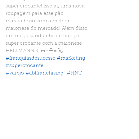
super crocante! Isso ai, uma nova 
roupagem para esse pão 
maravilhoso com a melhor 
maionese do mercado! Além disso, 
um mega sanduíche de frango 
super crocante com a maionese 
HELLMANN’S. 🌭+🍔= 🚀 
#franquiasdesucesso
#marketing
#supercrocante
#varejo
#abffranchising
#HNT