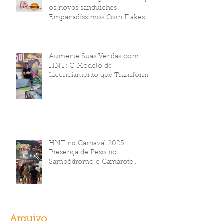
os novos sanduíches
Empanadíssimos Corn Flakes da
HNT Brasil!
Aumente Suas Vendas com
HNT: O Modelo de
Licenciamento que Transforma
Seu Negócio
HNT no Carnaval 2025:
Presença de Peso no
Sambódromo e Camarote
Brahma
Arquivo