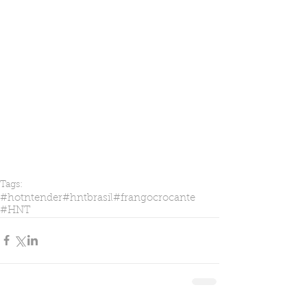
Tags:
#hotntender
#hntbrasil
#frangocrocante
#HNT