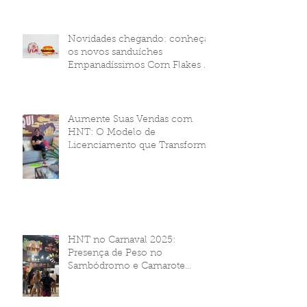
Novidades chegando: conheça
os novos sanduíches
Empanadíssimos Corn Flakes da
HNT Brasil!
Aumente Suas Vendas com
HNT: O Modelo de
Licenciamento que Transforma
Seu Negócio
HNT no Carnaval 2025:
Presença de Peso no
Sambódromo e Camarote
Brahma