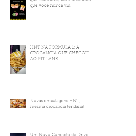
que você nunca viu!
HNT NA FÓRMULA 1: A
CROCÂNCIA QUE CHEGOU
AO PIT LANE
Novas embalagens HNT,
mesma crocância lendária!
Um Novo Conceito de Drive-