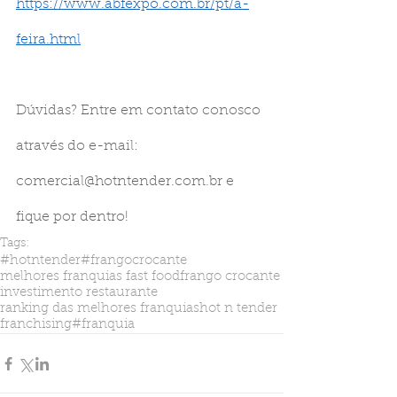
https://www.abfexpo.com.br/pt/a-
feira.html
Dúvidas? Entre em contato conosco 
através do e-mail: 
comercial@hotntender.com.br
 e 
fique por dentro!
Tags:
#hotntender
#frangocrocante
melhores franquias fast food
frango crocante
investimento restaurante
ranking das melhores franquias
hot n tender
franchising
#franquia