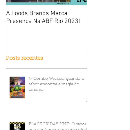
A Foods Brands Marca
Por que franqui
Presença Na ABF Rio 2023!
frango frito es
fracasso?
Posts recentes
✨ Combo Wicked: quando o
sabor encontra a magia do
cinema
BLACK FRIDAY HNT: O sabor
que você ama, com uma oferta