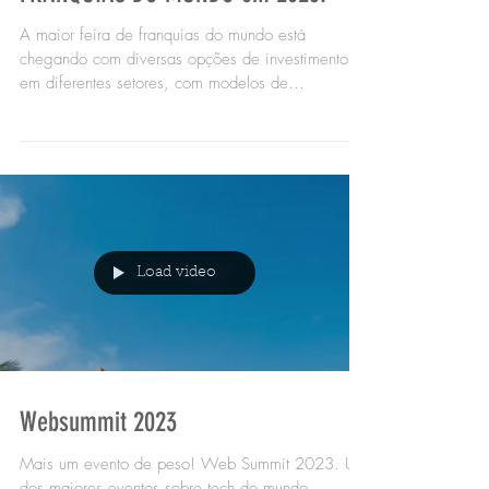
ESTÁ CHEGANDO A MAIOR FEIRA DE
FRANQUIAS DO MUNDO em 2023!
A maior feira de franquias do mundo está
chegando com diversas opções de investimento
em diferentes setores, com modelos de
negócios...
Load video