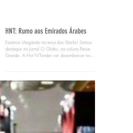
HNT: Rumo aos Emirados Árabes
Estamos chegando na terra dos Sheiks! Somos
destaque no Jornal O Globo, na coluna Pense
Grande. A Hot N'Tender vai desembarcar no
Oriente...