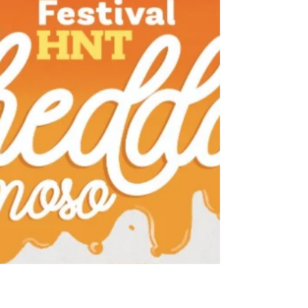
HOT N’ TENDER NA ABF RIO 2021
Olha a notícia boa! Nos dias 11, 12 e 13 de
novembro a ABF Rio realiza, no Centro de
Convenções SulAmérica, a Expo Franchising ABF
Rio. A...