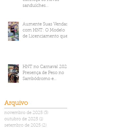
sanduíches
Empanadíssimos Corn
Flakes da HNT Brasil!
Aumente Suas Vendas
com HNT: O Modelo
de Licenciamento que
Transforma Seu
Negócio
HNT no Carnaval 2025:
Presença de Peso no
Sambódromo e
Camarote Brahma
Arquivo
novembro de 2025
(3)
3 posts
outubro de 2025
(1)
1 post
setembro de 2025
(2)
2 posts