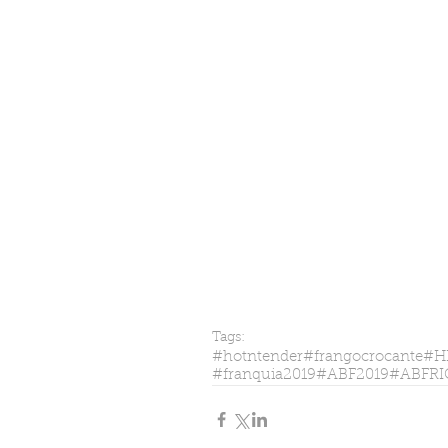
Tags:
#hotntender
#frangocrocante
#H
#franquia2019
#ABF2019
#ABFRI