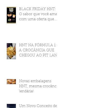
BLACK FRIDAY HNT:
O sabor que você ama,
com uma oferta que
você nunca viu!
HNT NA FÓRMULA 1:
A CROCÂNCIA QUE
CHEGOU AO PIT LANE
Novas embalagens
HNT, mesma crocância
lendária!
Um Novo Conceito de