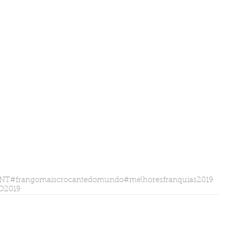
NT
#frangomaiscrocantedomundo
#melhoresfranquias2019
O2019