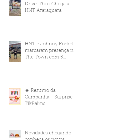
Drive-Thru Chega a
HNT Araraquara
HNT e Johnny Rockets
marcaram presença no
The Town com 5
pontos de venda
🔥 Resumo da
Campanha - Surprise
TikBalms
Novidades chegando:
conheça os novos