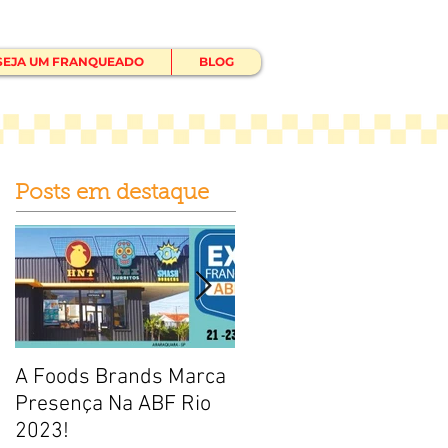
SEJA UM FRANQUEADO
BLOG
Posts em destaque
A Foods Brands Marca
Por que franquias
Presença Na ABF Rio
baratas de frango frito
2023!
estão fadadas ao