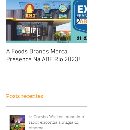
A Foods Brands Marca
Por que franqui
Presença Na ABF Rio 2023!
frango frito es
fracasso?
Posts recentes
✨ Combo Wicked: quando o
sabor encontra a magia do
cinema