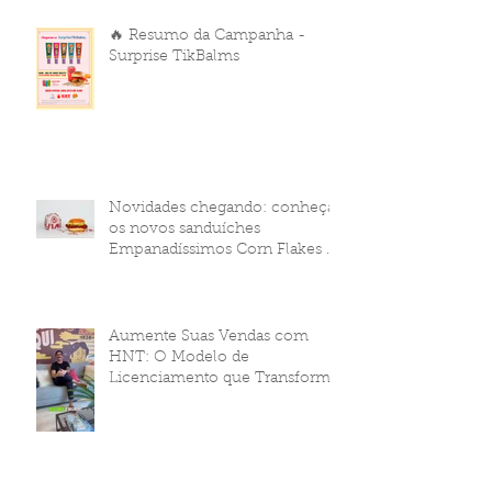
🔥 Resumo da Campanha -
Surprise TikBalms
Novidades chegando: conheça
os novos sanduíches
Empanadíssimos Corn Flakes da
HNT Brasil!
Aumente Suas Vendas com
HNT: O Modelo de
Licenciamento que Transforma
Seu Negócio