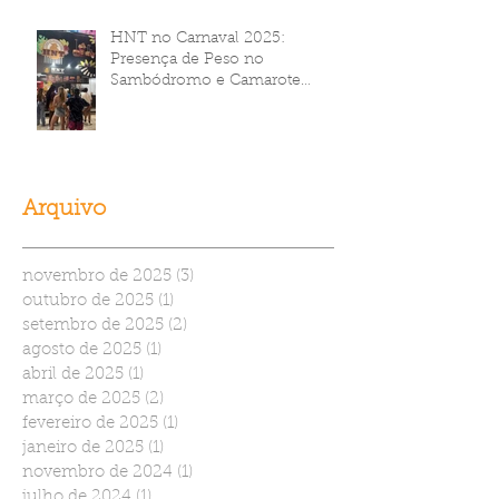
HNT no Carnaval 2025:
Presença de Peso no
Sambódromo e Camarote
Brahma
Arquivo
novembro de 2025
(3)
3 posts
outubro de 2025
(1)
1 post
setembro de 2025
(2)
2 posts
agosto de 2025
(1)
1 post
abril de 2025
(1)
1 post
março de 2025
(2)
2 posts
fevereiro de 2025
(1)
1 post
janeiro de 2025
(1)
1 post
novembro de 2024
(1)
1 post
julho de 2024
(1)
1 post