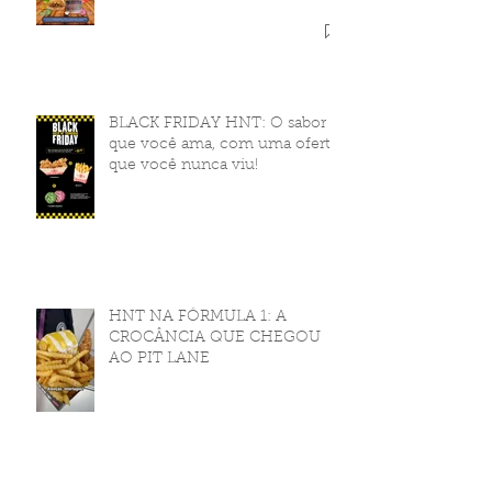
BLACK FRIDAY HNT: O sabor
que você ama, com uma oferta
que você nunca viu!
HNT NA FÓRMULA 1: A
CROCÂNCIA QUE CHEGOU
AO PIT LANE