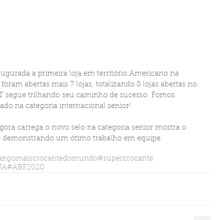
naugurada a primeira loja em território Americano na 
oram abertas mais 7 lojas, totalizando 8 lojas abertas no 
T segue trilhando seu caminho de sucesso. Fomos 
ado na categoria internacional senior! 
ora carrega o novo selo na categoria senior mostra o 
 demonstrando um ótimo trabalho em equipe. 
angomaiscrocantedomundo
#supercrocante
UA
#ABF2020