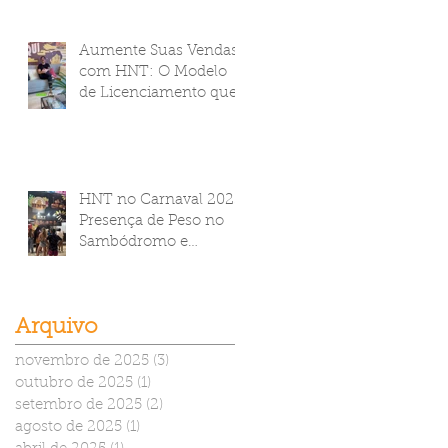
Empanadíssimos Corn
Flakes da HNT Brasil!
Aumente Suas Vendas
com HNT: O Modelo
de Licenciamento que
Transforma Seu
Negócio
HNT no Carnaval 2025:
Presença de Peso no
Sambódromo e
Camarote Brahma
Arquivo
novembro de 2025
(3)
3 posts
outubro de 2025
(1)
1 post
setembro de 2025
(2)
2 posts
agosto de 2025
(1)
1 post