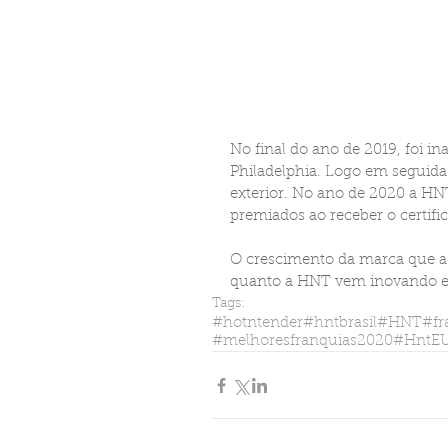
No final do ano de 2019, foi i
Philadelphia. Logo em seguida f
exterior. No ano de 2020 a HN
premiados ao receber o certific
O crescimento da marca que ag
quanto a HNT vem inovando e
Tags:
#hotntender
#hntbrasil
#HNT
#fr
#melhoresfranquias2020
#HntE