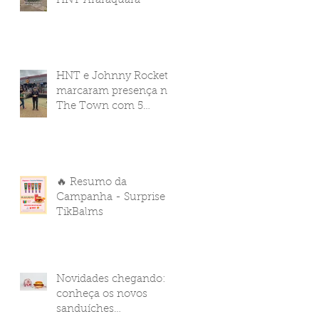
HNT Araraquara
HNT e Johnny Rockets
marcaram presença no
The Town com 5
pontos de venda
🔥 Resumo da
Campanha - Surprise
TikBalms
Novidades chegando:
conheça os novos
sanduíches