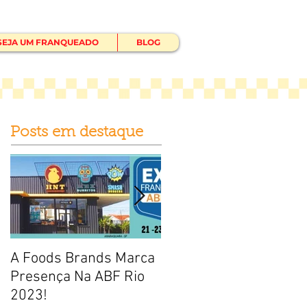
SEJA UM FRANQUEADO
BLOG
Posts em destaque
A Foods Brands Marca
Por que franquias
Presença Na ABF Rio
baratas de frango frito
2023!
estão fadadas ao