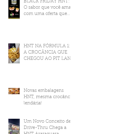
BLACK FRIDAY HNT:
O sabor que você ama,
com uma oferta que
você nunca viu!
HNT NA FÓRMULA 1:
A CROCÂNCIA QUE
CHEGOU AO PIT LANE
Novas embalagens
HNT, mesma crocância
lendária!
Um Novo Conceito de
Drive-Thru Chega a