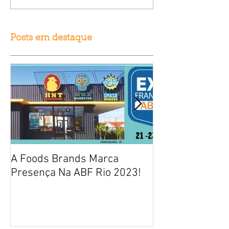
Posts em destaque
A Foods Brands Marca
Por que franqui
Presença Na ABF Rio 2023!
frango frito es
fracasso?