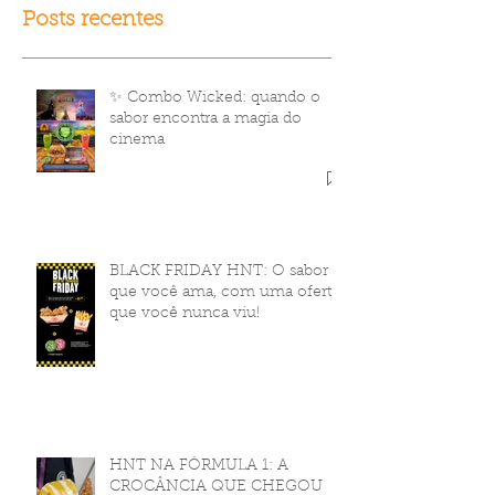
Posts recentes
✨ Combo Wicked: quando o
sabor encontra a magia do
cinema
BLACK FRIDAY HNT: O sabor
que você ama, com uma oferta
que você nunca viu!
HNT NA FÓRMULA 1: A
CROCÂNCIA QUE CHEGOU