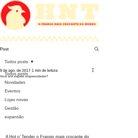
Post
Todos posts
9 de ago. de 2017
1 min de leitura
Todos posts
Você tem espirito empreendedor?
Novidades
Eventos
Lojas novas
Gestão
expansão
A Hot n’ Tender o Frango mais crocante do 