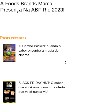
A Foods Brands Marca
Por que franquia
Presença Na ABF Rio 2023!
frango frito estã
fracasso?
Posts recentes
✨ Combo Wicked: quando o
sabor encontra a magia do
cinema
BLACK FRIDAY HNT: O sabor
que você ama, com uma oferta
que você nunca viu!