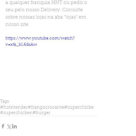
a qualquer franquia HNT ou pedir o 
seu pelo nosso Delivery. Consulte 
sobre nossas lojas na aba “lojas" em 
nosso site. 
https://www.youtube.com/watch?
v=xtk_bL6dsAw
Tags:
#hotntender
#frangocrocante
#superchicke
#superchicken
#burger