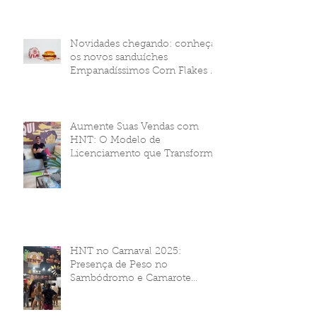
Novidades chegando: conheça
os novos sanduíches
Empanadíssimos Corn Flakes da
HNT Brasil!
Aumente Suas Vendas com
HNT: O Modelo de
Licenciamento que Transforma
Seu Negócio
HNT no Carnaval 2025:
Presença de Peso no
Sambódromo e Camarote
Brahma