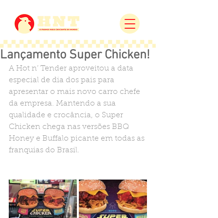
Lançamento Super Chicken!
A Hot n’ Tender aproveitou a data 
especial de dia dos pais para 
apresentar o mais novo carro chefe 
da empresa. Mantendo a sua 
qualidade e crocância, o Super 
Chicken chega nas versões BBQ 
Honey e Buffalo picante em todas as 
franquias do Brasil.