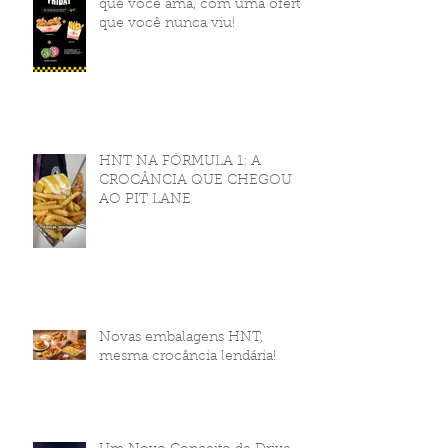
que você ama, com uma oferta
que você nunca viu!
HNT NA FÓRMULA 1: A
CROCÂNCIA QUE CHEGOU
AO PIT LANE
Novas embalagens HNT,
mesma crocância lendária!