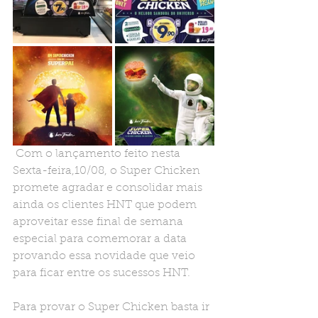
 Com o lançamento feito nesta 
Sexta-feira,10/08, o Super Chicken 
promete agradar e consolidar mais 
ainda os clientes HNT que podem 
aproveitar esse final de semana 
especial para comemorar a data 
provando essa novidade que veio 
para ficar entre os sucessos HNT.
Para provar o Super Chicken basta ir 