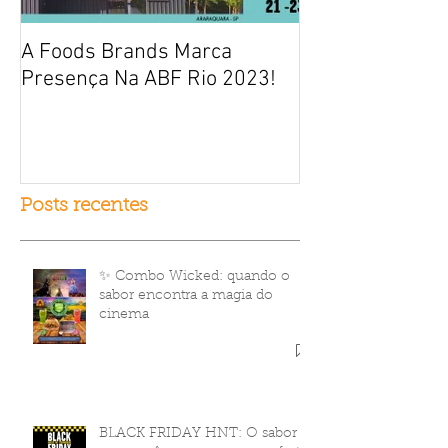
A Foods Brands Marca
Por que franqui
Presença Na ABF Rio 2023!
frango frito es
fracasso?
Posts recentes
✨ Combo Wicked: quando o
sabor encontra a magia do
cinema
BLACK FRIDAY HNT: O sabor