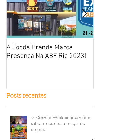
A Foods Brands Marca
Por que franqui
Presença Na ABF Rio 2023!
frango frito es
fracasso?
Posts recentes
✨ Combo Wicked: quando o
sabor encontra a magia do
cinema