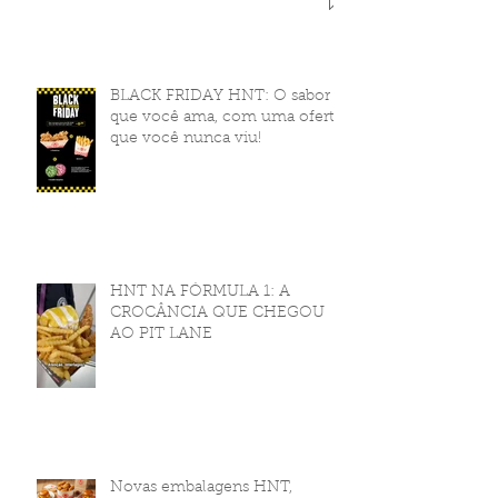
BLACK FRIDAY HNT: O sabor
que você ama, com uma oferta
que você nunca viu!
HNT NA FÓRMULA 1: A
CROCÂNCIA QUE CHEGOU
AO PIT LANE
Novas embalagens HNT,