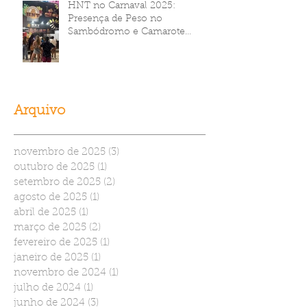
HNT no Carnaval 2025:
Presença de Peso no
Sambódromo e Camarote
Brahma
Arquivo
novembro de 2025
(3)
3 posts
outubro de 2025
(1)
1 post
setembro de 2025
(2)
2 posts
agosto de 2025
(1)
1 post
abril de 2025
(1)
1 post
março de 2025
(2)
2 posts
fevereiro de 2025
(1)
1 post
janeiro de 2025
(1)
1 post
novembro de 2024
(1)
1 post
julho de 2024
(1)
1 post
junho de 2024
(3)
3 posts