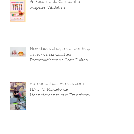
🔥 Resumo da Campanha -
Surprise TikBalms
Novidades chegando: conheça
os novos sanduíches
Empanadíssimos Corn Flakes da
HNT Brasil!
Aumente Suas Vendas com
HNT: O Modelo de
Licenciamento que Transforma
Seu Negócio