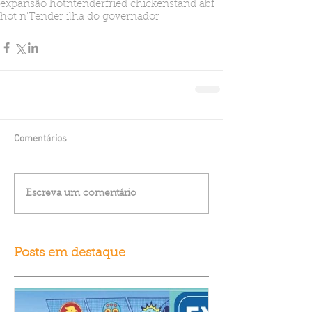
expansão hotntender
fried chicken
stand abf
hot n'Tender ilha do governador
Comentários
Escreva um comentário
Posts em destaque