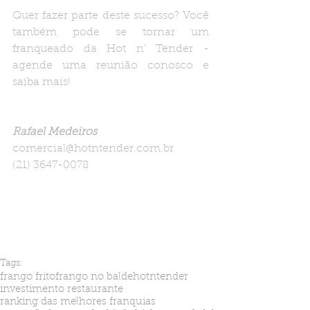
Quer fazer parte deste sucesso? Você 
também pode se tornar um 
franqueado da Hot n' Tender - 
agende uma reunião conosco e 
saiba mais!
Rafael Medeiros
comercial@hotntender.com.br
(21) 3647-0078
Tags:
frango frito
frango no balde
hotntender
investimento restaurante
ranking das melhores franquias