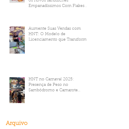
os novos sanduíches
Empanadíssimos Corn Flakes da
HNT Brasil!
Aumente Suas Vendas com
HNT: O Modelo de
Licenciamento que Transforma
Seu Negócio
HNT no Carnaval 2025:
Presença de Peso no
Sambódromo e Camarote
Brahma
Arquivo