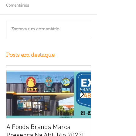
Comentários
Escreva um comentário
Posts em destaque
A Foods Brands Marca
Por que franqui
Presença Na ABF Rio 2023!
frango frito es