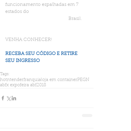
funcionamento espalhadas em 7 
estados do 
                                                      Brasil.
VENHA CONHECER! 
RECEBA SEU CÓDIGO E RETIRE 
SEU INGRESSO
Tags:
hotntender
franquia
loja em container
PEGN
abfx expo
feira abf2018