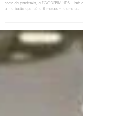
no Brasil!
Depois do foco nas operações de delivery por
conta da pandemia, a FOODSBRANDS – hub de
alimentação que reúne 8 marcas – retoma a
expansão...