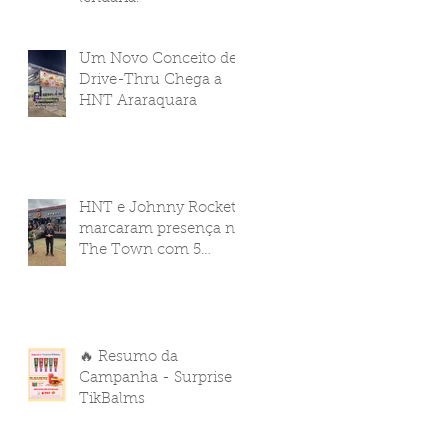
Um Novo Conceito de
Drive-Thru Chega a
HNT Araraquara
HNT e Johnny Rockets
marcaram presença no
The Town com 5
pontos de venda
🔥 Resumo da
Campanha - Surprise
TikBalms