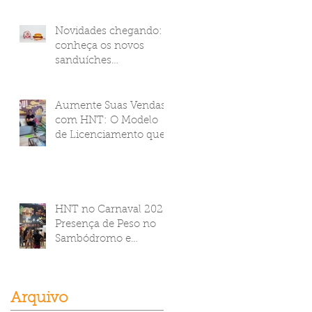
Novidades chegando:
conheça os novos
sanduíches
Empanadíssimos Corn
Flakes da HNT Brasil!
Aumente Suas Vendas
com HNT: O Modelo
de Licenciamento que
Transforma Seu
Negócio
HNT no Carnaval 2025:
Presença de Peso no
Sambódromo e
Camarote Brahma
Arquivo