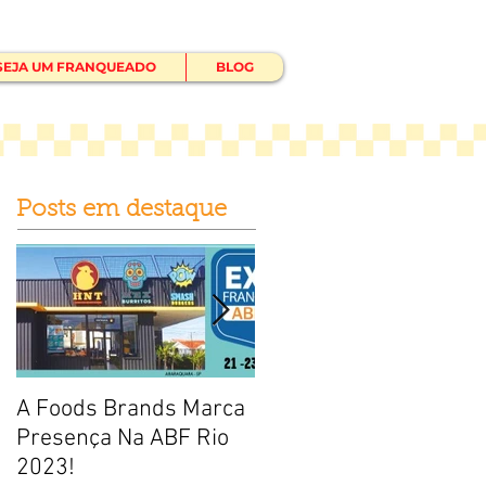
SEJA UM FRANQUEADO
BLOG
Posts em destaque
A Foods Brands Marca
Por que franquias
Presença Na ABF Rio
baratas de frango frito
2023!
estão fadadas ao