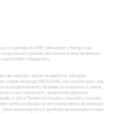
ssou o mercado em 1995, oferecendo o frango mais 
 conquistando o paladar dos clientes através de diversos 
 carro chefe: o frango frito.
m das refeições, tábuas de aperitivos, e burgers 
com o balde de frango CROCANTE, com porções para 1 até 
osos acompanhamentos de batata ou mandioca. A marca 
a e com o seu crescimento, desenvolveu diferentes 
dades. A Hot n’Tender trouxe para o mercado o conceito 
ainer. Onde a instalação já vem pronta dentro do container 
os, como estacionamentos, pavilhões de exposição e clubes. 