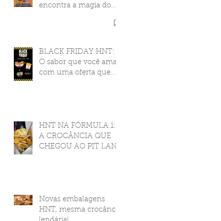
encontra a magia do
cinema
BLACK FRIDAY HNT:
O sabor que você ama,
com uma oferta que
você nunca viu!
HNT NA FÓRMULA 1:
A CROCÂNCIA QUE
CHEGOU AO PIT LANE
Novas embalagens
HNT, mesma crocância
lendária!