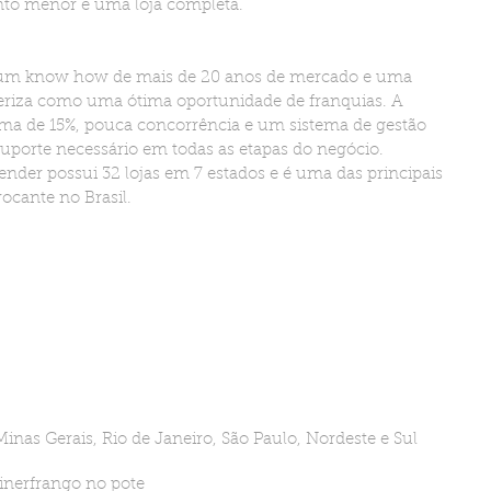
nto menor e uma loja completa.
 um know how de mais de 20 anos de mercado e uma 
cteriza como uma ótima oportunidade de franquias. A 
ima de 15%, pouca concorrência e um sistema de gestão 
 suporte necessário em todas as etapas do negócio. 
nder possui 32 lojas em 7 estados e é uma das principais 
ocante no Brasil. 
Minas Gerais, Rio de Janeiro, São Paulo, Nordeste e Sul 
iner
frango no pote