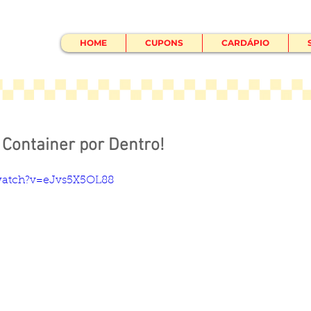
HOME
CUPONS
CARDÁPIO
Container por Dentro!
watch?v=eJvs5X5OL88