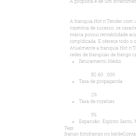
A proposta é de um investime
A franquia Hot n’Tender com
trajetória de sucesso, se cara
marca possui rentabilidade ac
simplificada. E oferece todo o
Atualmente a franquia Hot n’Te
redes de franquias de frango cr
Faturamento Médio
	R$ 60 . 000  
Taxa de propaganda
	2%  
Taxa de royalties
	5%  
Expansão: Espírito Santo, 
Tags:
frango frito
frango no balde
Conta