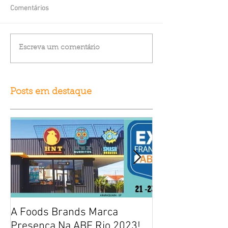
Comentários
Escreva um comentário
Posts em destaque
A Foods Brands Marca
Por que franqui
Presença Na ABF Rio 2023!
frango frito es