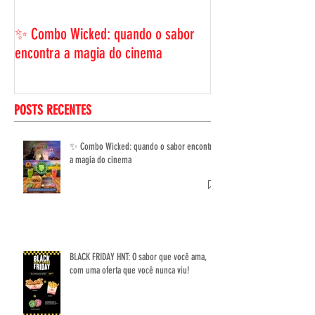
BLACK FRIDAY HNT: 
ama, com uma ofer
✨ Combo Wicked: quando o sabor
viu!
encontra a magia do cinema
POSTS RECENTES
✨ Combo Wicked: quando o sabor encontra
a magia do cinema
BLACK FRIDAY HNT: O sabor que você ama,
com uma oferta que você nunca viu!