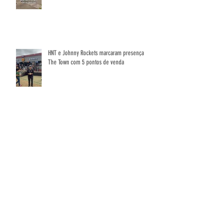
HNT Araraquara
HNT e Johnny Rockets marcaram presença no
The Town com 5 pontos de venda
🔥 Resumo da Campanha - Surprise
TikBalms