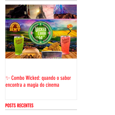
POSTS EM DESTAQUE
BLACK FRIDAY HNT: 
ama, com uma ofer
✨ Combo Wicked: quando o sabor
viu!
encontra a magia do cinema