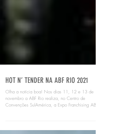
HOT N’ TENDER NA ABF RIO 2021
Olha a notícia boa! Nos dias 11, 12 e 13 de
novembro a ABF Rio realiza, no Centro de
Convenções SulAmérica, a Expo Franchising ABF
Rio. A...