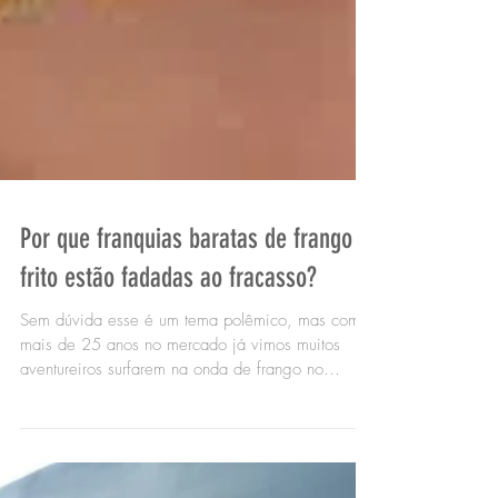
Por que franquias baratas de frango
frito estão fadadas ao fracasso?
Sem dúvida esse é um tema polêmico, mas com
mais de 25 anos no mercado já vimos muitos
aventureiros surfarem na onda de frango no