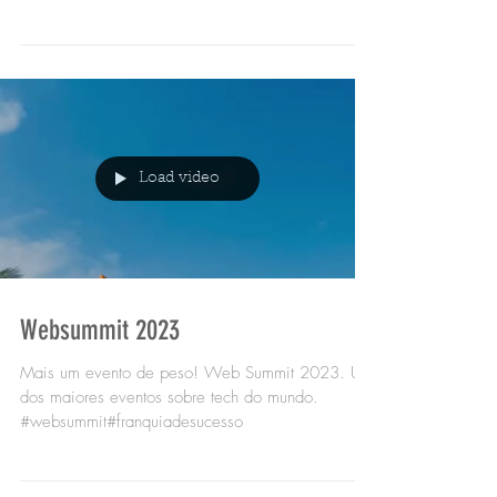
preço!...
Load video
Websummit 2023
Mais um evento de peso! Web Summit 2023. Um
dos maiores eventos sobre tech do mundo.
#websummit#franquiadesucesso