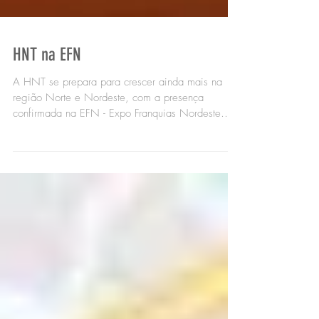
HNT na EFN
A HNT se prepara para crescer ainda mais na
região Norte e Nordeste, com a presença
confirmada na EFN - Expo Franquias Nordeste
2020....