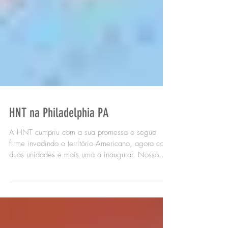
HNT na Philadelphia PA
A HNT cumpriu com a sua promessa e segue
firme invadindo o território Americano, agora com
duas unidades e mais uma a inaugurar. Nosso...