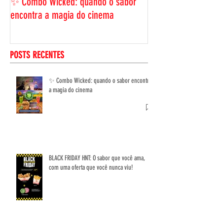
BLACK FRIDAY HNT: 
ama, com uma ofer
✨ Combo Wicked: quando o sabor
viu!
encontra a magia do cinema
POSTS RECENTES
✨ Combo Wicked: quando o sabor encontra
a magia do cinema
BLACK FRIDAY HNT: O sabor que você ama,
com uma oferta que você nunca viu!