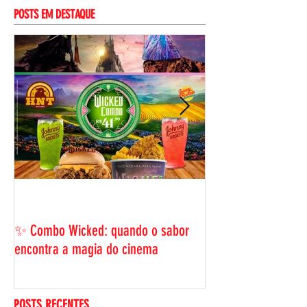
POSTS EM DESTAQUE
BLACK FRIDAY HNT: 
ama, com uma ofer
✨ Combo Wicked: quando o sabor
viu!
encontra a magia do cinema