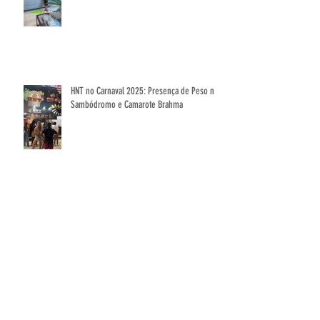
Licenciamento que Transforma Seu Negócio
HNT no Carnaval 2025: Presença de Peso no
Sambódromo e Camarote Brahma
ARQUIVO
novembro de 2025
(3)
3 posts
outubro de 2025
(1)
1 post
setembro de 2025
(2)
2 posts
agosto de 2025
(1)
1 post