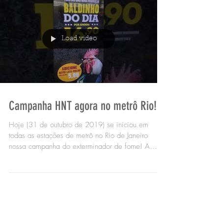
Load video
Campanha HNT agora no metrô Rio!
Hoje (31 de outubro de 2019) se iniciou em
todas as estações de metrô no Rio de Janeiro
nossa campanha do exterminador de fome! A
HNT...