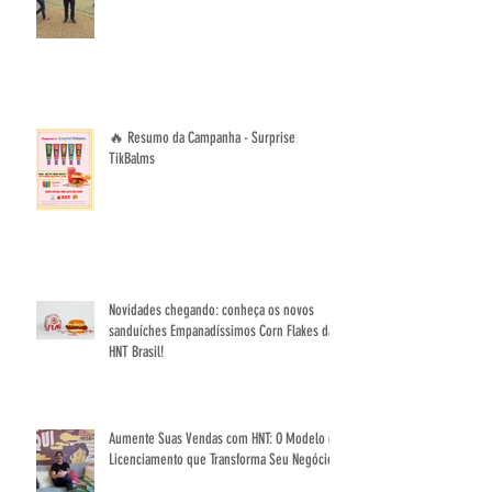
The Town com 5 pontos de venda
🔥 Resumo da Campanha - Surprise
TikBalms
Novidades chegando: conheça os novos
sanduíches Empanadíssimos Corn Flakes da
HNT Brasil!
Aumente Suas Vendas com HNT: O Modelo de