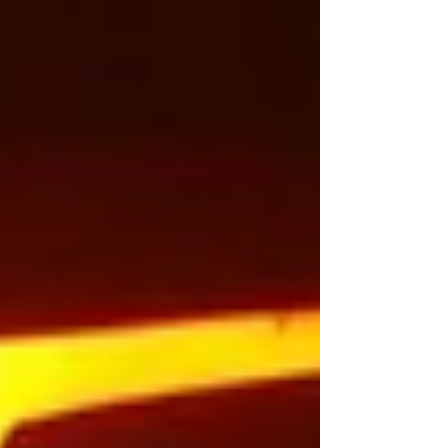
pontos chaves do bom controle de estoque é a
apuração do CMV - o famoso custo da mercadoria
vendida - que é um dos indicadores mais
importantes para chegarmos ao sucesso do
empreendimento. Para um cálculo real do CMV é
importante que você tenha apurado sempre seu
estoque inicial do mês (